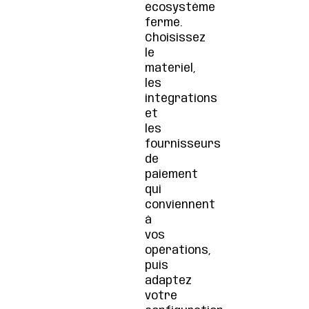
écosystème
fermé.
Choisissez
le
matériel,
les
intégrations
et
les
fournisseurs
de
paiement
qui
conviennent
à
vos
opérations,
puis
adaptez
votre