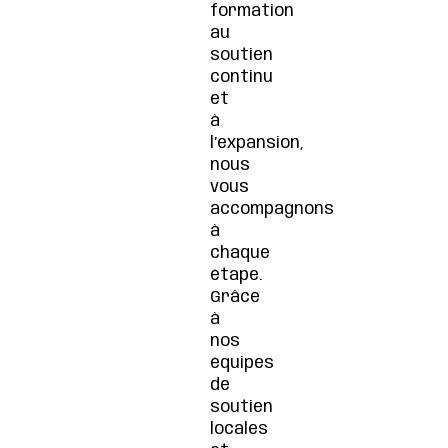
formation
au
soutien
continu
et
à
l’expansion,
nous
vous
accompagnons
à
chaque
étape.
Grâce
à
nos
équipes
de
soutien
locales