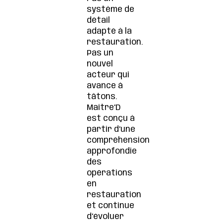
système de
détail
adapté à la
restauration.
Pas un
nouvel
acteur qui
avance à
tâtons.
Maitre’D
est conçu à
partir d’une
compréhension
approfondie
des
opérations
en
restauration
et continue
d’évoluer