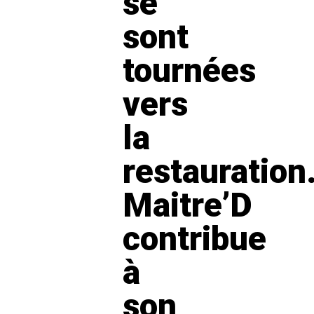
se
sont
tournées
vers
la
restauration
Maitre’D
contribue
à
son