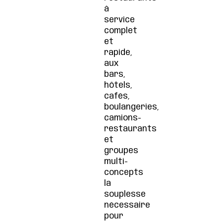
à
service
complet
et
rapide,
aux
bars,
hôtels,
cafés,
boulangeries,
camions-
restaurants
et
groupes
multi-
concepts
la
souplesse
nécessaire
pour