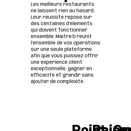
Les meilleurs restaurants
ne laissent rien au hasard.
Leur réussite repose sur
des centaines d’éléments
qui doivent fonctionner
ensemble. Maitre’D réunit
l’ensemble de vos opérations
sur une seule plateforme
afin que vous puissiez offrir
une expérience client
exceptionnelle, gagner en
efficacité et grandir sans
ajouter de complexité.
Point
Paiem
Op