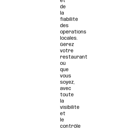
et
de
la
fiabilité
des
opérations
locales.
Gérez
votre
restaurant
où
que
vous
soyez,
avec
toute
la
visibilité
et
le
contrôle