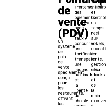
de
Traitement
Visibilit
des
et
vente
paiements
contrôl
intégré
en
avec
temps
(PDV)
des
réel
taux
sur
Un
concurrentiels,
vos
système
une
opérati
de
tarification
de
point
transparente,
la
de
une
gestion
vente
réconciliation
des
spécialement
automatisée
stocks
conçu
et
et
pour
la
de
les
liberté
la
restaurants,
de
main-
offrant
choisir
d’œuvr
les