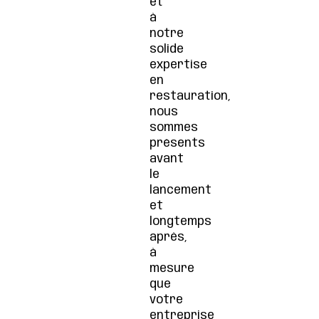
et
à
notre
solide
expertise
en
restauration,
nous
sommes
présents
avant
le
lancement
et
longtemps
après,
à
mesure
que
votre
entreprise