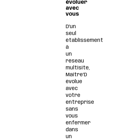
évoluer
avec
vous
D’un
seul
établissement
à
un
réseau
multisite,
Maitre’D
évolue
avec
votre
entreprise
sans
vous
enfermer
dans
un