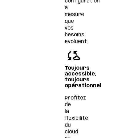
configuration
à
mesure
que
vos
besoins
évoluent.
Toujours
accessible,
toujours
opérationnel
Profitez
de
la
flexibilité
du
cloud