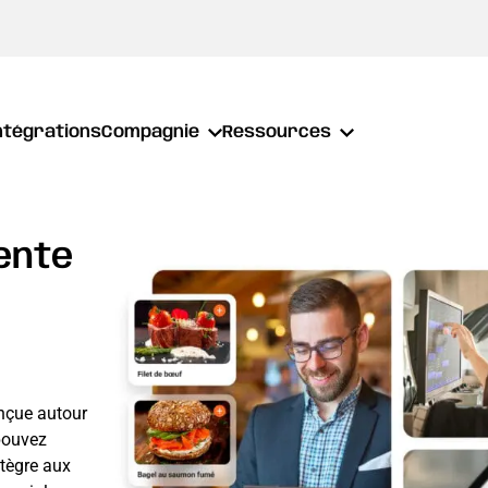
ntégrations
Compagnie
Ressources
ente
onçue autour
pouvez
ntègre aux