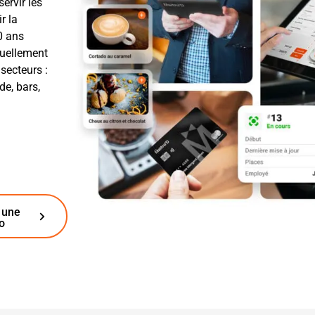
servir les
r la
0 ans
nuellement
secteurs :
de, bars,
 une
o