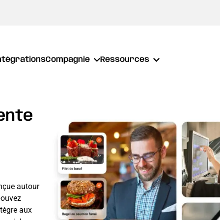
ntégrations
Compagnie
Ressources
ente
onçue autour
pouvez
ntègre aux