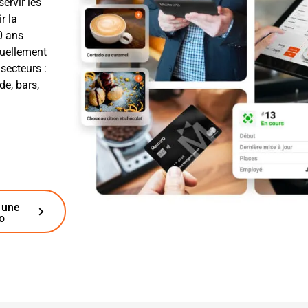
servir les
r la
0 ans
nuellement
secteurs :
de, bars,
 une
o